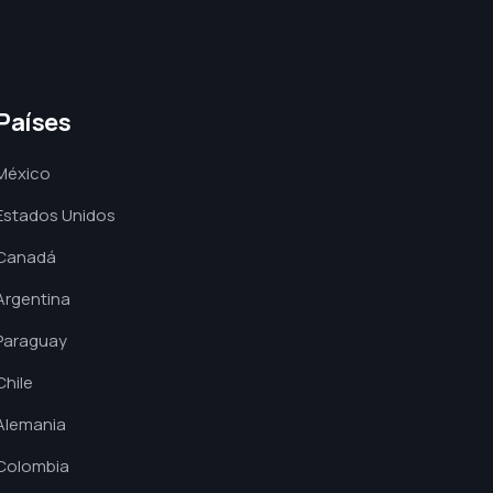
Países
México
Estados Unidos
Canadá
Argentina
Paraguay
Chile
Alemania
Colombia