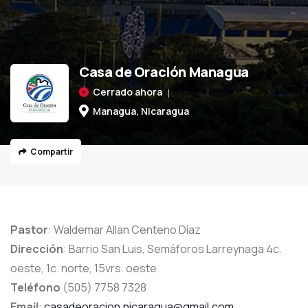
Casa de Oración Managua
Cerrado ahora
Managua, Nicaragua
Compartir
Pastor
: Waldemar Allan Centeno Díaz
Dirección
: Barrio San Luis, Semáforos Larreynaga 4c.
oeste, 1c. norte, 15vrs. oeste
Teléfono
(505) 7758 7328
Email
:
casadeoracion.nicaragua@gmail.com