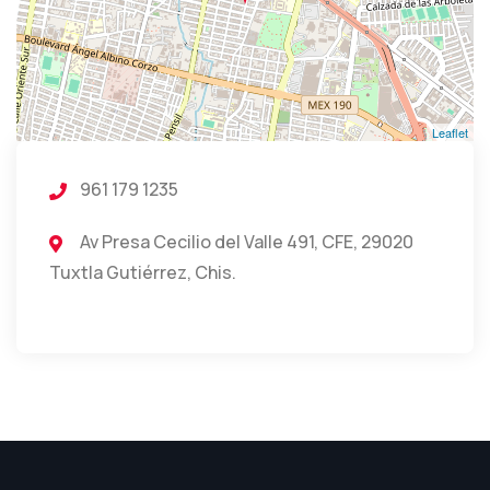
Leaflet
961 179 1235
Av Presa Cecilio del Valle 491, CFE, 29020
Tuxtla Gutiérrez, Chis.